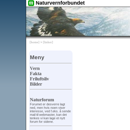
Naturvernforbundet
[home]
>
[linker]
Meny
Vern
Fakta
Friluftsliv
Bilder
Naturforum
Forumet er desverre lagt
ned, men hvis noen viser
interesse, ved f.eks. å sende
mail til webmaster, kan det
tenkes vi kan lage et nytt
forum for sidene.