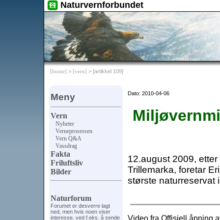
Naturvernforbundet
[home]
>
[vern]
> [artikkel 109]
Dato: 2010-04-06
Meny
Miljøvernmi
Vern
Nyheter
Verneprosessen
Vern Q&A
Vassdrag
Fakta
12.august 2009, etter 
Friluftsliv
Trillemarka, foretar E
Bilder
største naturreservat 
Naturforum
Forumet er desverre lagt
ned, men hvis noen viser
Video fra Offisiell åpning 
interesse, ved f.eks. å sende