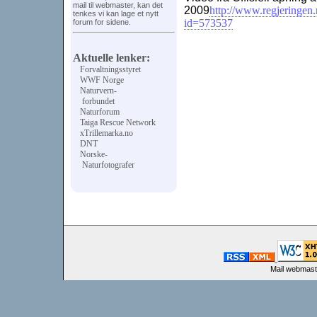
mail til webmaster, kan det
2009
http://www.regjeringen.
tenkes vi kan lage et nytt
id=573537
forum for sidene.
Aktuelle lenker:
Forvaltningsstyret
WWF Norge
Naturvern-
forbundet
Naturforum
Taiga Rescue Network
xTrillemarka.no
DNT
Norske-
Naturfotografer
Mail webmast